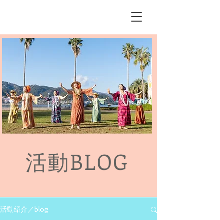
Me Ke Aloha
Pumehana Hula Studio
活動BLOG
活動紹介／blog