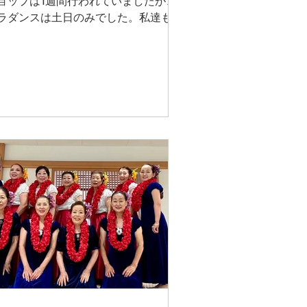
ョップは1週間行われていましたが、
ラダンスは土日のみでした。私達も土
日に参加させていただきました。外は
ても暑くて電車のかたは大変だったか
思います。百貨店の中は涼しくて快適
した。当日40人程の生徒 さんがいら
てくださり楽しく踊っている姿に感動
ました。ウクレレ有志の皆さんも三曲
弾いてくださり、とてもおどりやすか
たです。またいつも一緒に踊ることの
いメンバーさん達、皆さん楽しくお話
していました。