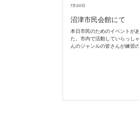
7月20日
沼津市民会館にて
本日市民のためのイベントが
た。市内で活動していらっし
んのジャンルの皆さんが練習
露。私達もフラダンスを午前
のグループが踊らせていただ
今日も本当に暑く、市民会館
くころには汗だくの方もいら
かと。気持ちが和らぐフラダ
の皆様にお届けできてよかっ