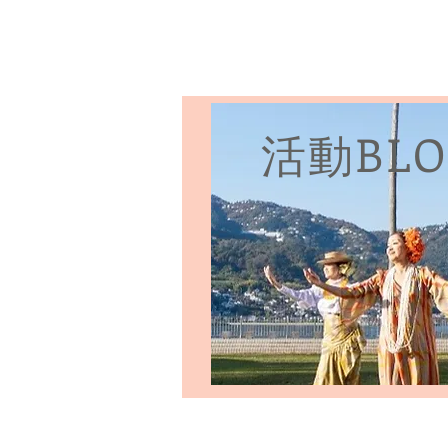
Me Ke Aloha
Pumehana Hula Stu
HOME
フラについて
スタジオ・
活動BLO