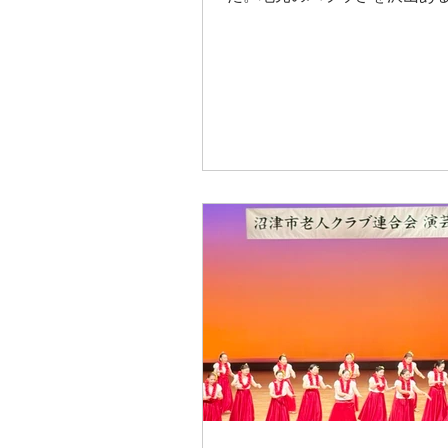
踊っていただきたいなあ。見
楽しいですし。今回は小さい
あちゃまのレッスンについて
Rio ちゃんが初めて踊ってく
とても丁寧に踊っていて、た
したんだろうなあーと。感動
ました。おばあちゃまも感無
しょうね。華があるSuzuki
ラ放っていました。このよう
れる場所を提供してくださる
にほんとに感謝です。地域で
上げたいですね。