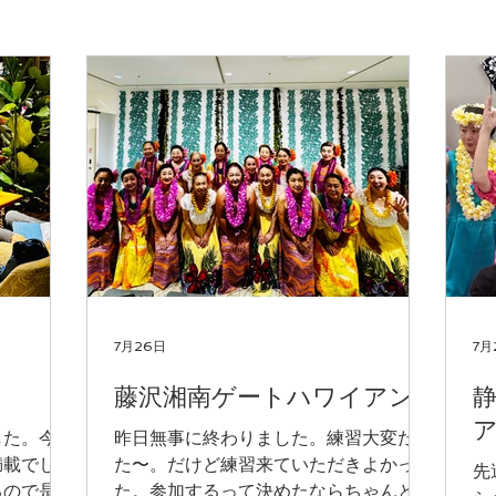
7月26日
7月
藤沢湘南ゲートハワイアン
した。今回
昨日無事に終わりました。練習大変だっ
満載でし
た〜。だけど練習来ていただきよかっ
先
るので是非
た。参加するって決めたならちゃんと練