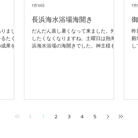
7月13日
7月
長浜海水浴場海開き
ありまし
だんだん蒸し暑くなって来ました。外出
昨
ゃるたくさ
したくなくなりますね。土曜日は熱海長
殿
の成果を披
浜海水浴場の海開きでした。神主様も暑
し
と午後２つ
そう。海の家はエアコン完備かな？ビー
そ
きました。
チには子供たちやパラソル立てて楽しん
は
にたどり着
でいらっしゃるかたも。このビーチは
家
っしゃった
supが出来ます。やったことありません
ね
ンスを会場
ができるかな？フラダンスは11時から踊
楽
たです。
らせて頂きました。今年はウクレレ演奏
でオープニングに二曲披露させていただ
き、こちらは大人気でした。最後は子供
達も一緒に舞台に上がっていただき賑や
1
2
3
4
5
かに終えることができました。ご協力い
ただきました皆様ありがとうございまし
た。屋台のナポリタン美味しかったで