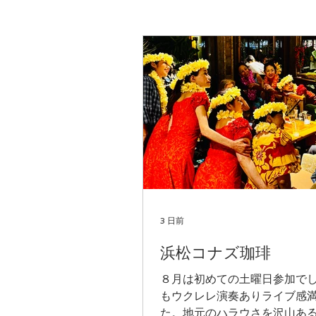
3 日前
浜松コナズ珈琲
８月は初めての土曜日参加で
もウクレレ演奏ありライブ感
た。地元のハラウさを沢山あ