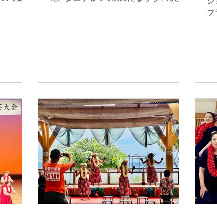
シ
に行くのも
習してほしい。忙しかったり気乗りしな
フ
頃からおば
かったり、特に興味なかったら見てる方
曜
来ていた
が楽しいしそれで全然オッケー。でも自
と
れました。
身で踊りたいって思ったならちゃんとや
と
くさん練習
ってほしい。（笑）一生懸命やってるか
で
してしまい
たに悪いから。昨日は皆さん頑張ってく
し
量だったで
ださり、結果皆さん楽しく終われて良か
し
姉妹もオー
った。ゆっくり眠れたのでは？それぞれ
も
な楽しく踊
ランチも楽しめたみたいだし。残りの夏
っ
コナズさん
も良い思い出をたくさん作ってね。私も
な
もっと盛り
思い出また一つ増えたよ。
し