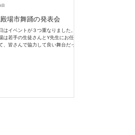
5日
御殿場市舞踊の発表会
日はイベントが３つ重なりました。御
場は若手の生徒さんとY先生にお任せ
て、皆さんで協力して良い舞台だった
うです。コロナ前のような華やかな会
なくなりましたが、地域イベントはご
族もいらっしゃるから盛り上がります
。たくさん練習したので話を聞くのが
しみです。