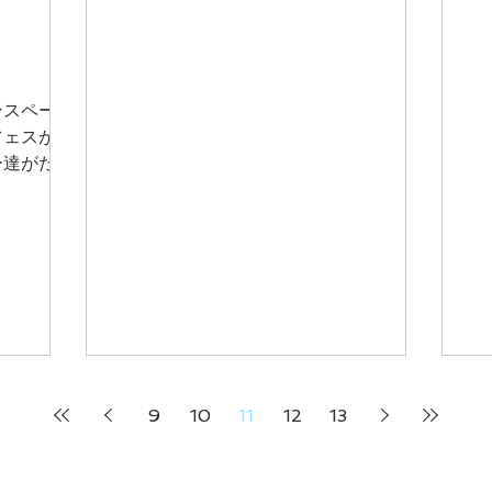
ったかのように踊っていました。参加出
す
来てほんとによかった。良い夢が、見れ
ました。幸せ〜
ンスペース
フェスが行
ー達がたく
らも見える
観覧無料。
り、連休突
みに速い。
9
10
11
12
13