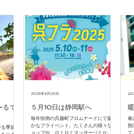
2025年4月20日
20
〜るで
５月10日は静岡駅へ
毎年恒例の呉服町プロムナードにて賑や
春
かなフライベント。たくさんの様々なシ
熱
でる季節。
ョップや、ロミロミマッサージとか。確
て