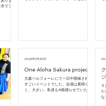
。あります
か植物のお店も出ていたりして。ぶらぶ
も
設市でフラ
らしながら２つのステージでのフラダン
が
年も体験型
スやタヒチアンダンスを楽しめます。私
っ
台にあがっ
達も１２時半からメインステージで踊り
っ
〜可愛い。
ます。とても楽しみ。観...
は2ステ
2025年3月30日
20
One Aloha Sakura project
ジ
大森ベルフォーレにて一日中開催された
すごいイベントでした。会場は素晴らし
５
く、大きい。私達も4曲踊らせていただ
だ
き、夕方からはナタリーアイが登場され
な
て、オーラとその声に皆さん魔法にかか
に