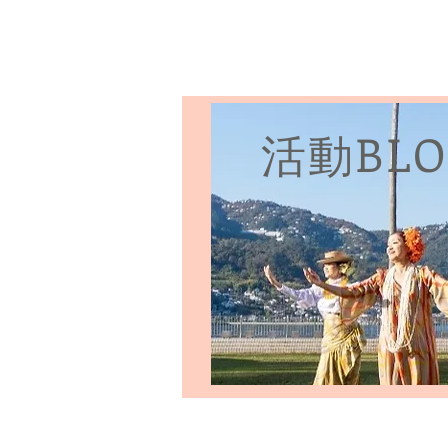
Me Ke Aloha
Pumehana Hula Stu
HOME
フラについて
スタジオ・
活動BLO