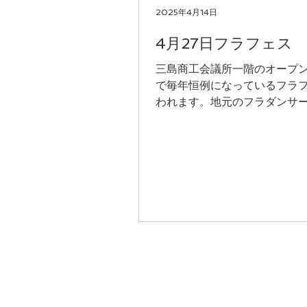
2025年4月14日
4月27日フラフェス
三島商工会議所一階のオープ
で毎年恒例になっているフラ
われます。地元のフラダンサ
さん踊ります。車道や歩道か
ので近くを通ったら是非〜。
そして、もうすぐ４月も終わ
入だなんて、今年も超特急な
一月からたくさんの出来...