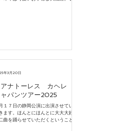
ハンドメイド（と言っても簡単です
）ステージにいるだけで全て注目を持
て行かれる子供達の可愛さ。今年も踊
てね。
25年3月20日
クアナトーレス カヘレ
ャパンツアー2025
月１７日の静岡公演に出演させていた
きます。ほんとにほんとに大大大好き
二曲を踊らせていただくということ
、今からワクワクドキドキしていま