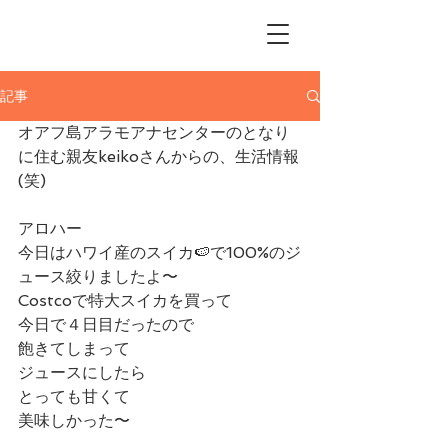
Me Ke Aloha
Pumehana Hula Studio
記事
オアフ島アラモアナセンターのとなり
に住む親友keikoさんからの、生活情報
(笑)
アロハー
今日はハワイ産のスイカ🍉で100%のジ
ュース絞りましたよ〜
Costcoで特大スイカを買って
今日で４日目だったので
飽きてしまって
ジュースにしたら
とっても甘くて
美味しかった〜