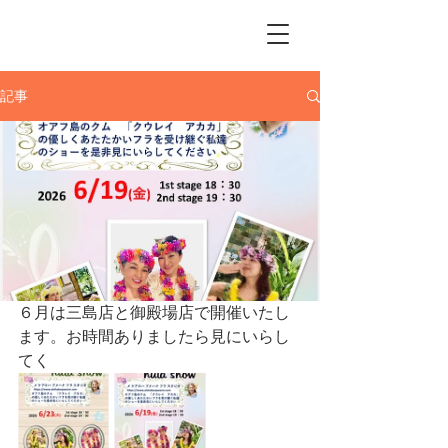
Me Ke Aloha
Pumehana Hula Studio
記事
６月は三島店と御殿場店で開催いたし
ます。お時間ありましたら見にいらし
てく