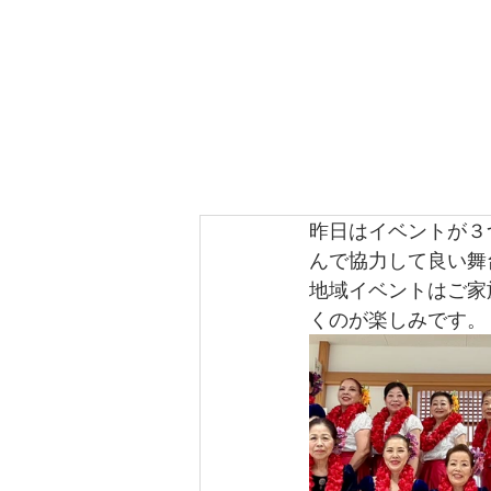
Me Ke Aloha
Pumehana Hula Stu
HOME
フラについて
スタジオ・
昨日はイベントが３
んで協力して良い舞
地域イベントはご家
くのが楽しみです。