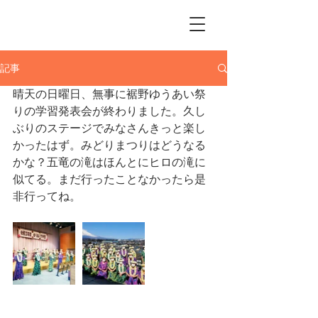
Me Ke Aloha
Pumehana Hula Studio
記事
晴天の日曜日、無事に裾野ゆうあい祭
りの学習発表会が終わりました。久し
ぶりのステージでみなさんきっと楽し
かったはず。みどりまつりはどうなる
かな？五竜の滝はほんとにヒロの滝に
似てる。まだ行ったことなかったら是
非行ってね。