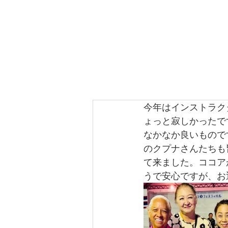
Me Ke Aloha
Pumehana Hula Stu
HOME
フラについて
スタジオ・
今年はインストラク
ょっと寂しかったで
なかなか良いもので
のクプナさんたちも
て来ました。ココア
うで安心ですが、お